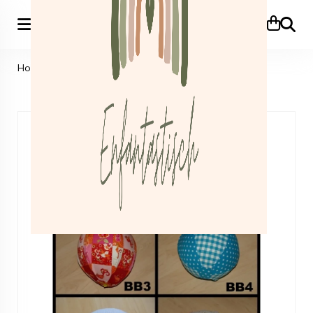
Zoeke
Home
>
Kraamcadeautjes
>
Ballonbal
>
Ballonbal