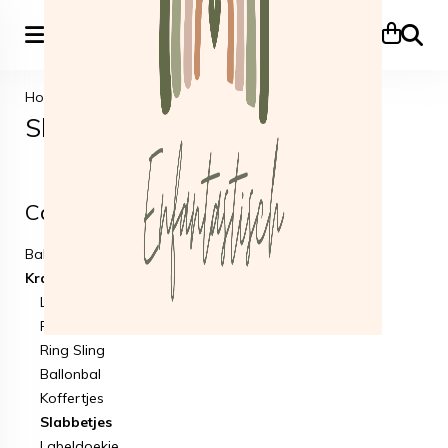
Zoeke
Home
>
Kraamcadeautjes
>
Slabbetjes
Slabbetjes
Categorieën
Babykleding
Kraamcadeautjes
Lakentjes
Pakketjes
Ring Sling
Ballonbal
Koffertjes
Slabbetjes
Labeldoekje