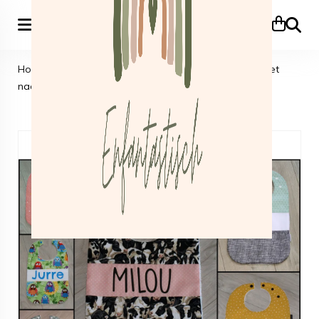
Zoeke
Home
>
Kraamcadeautjes
>
Slabbetjes
>
Slabbetje met
naam