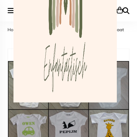
Zoeke
Home
>
Babykleding
>
Rompertjes
>
Rompertje op maat