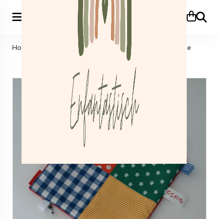
Zoeke
Home
>
Kraamcadeautjes
>
Labeldoekje
>
Labeldoekje